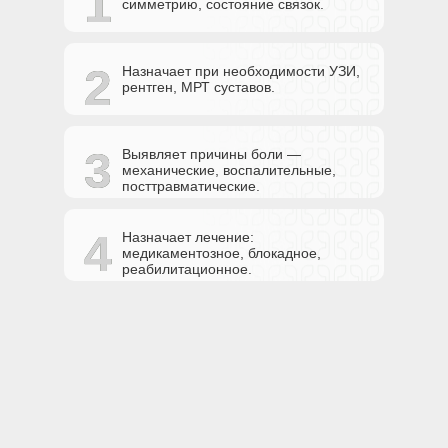
1
1
симметрию, состояние связок.
2
2
Назначает при необходимости УЗИ,
рентген, МРТ суставов.
3
3
Выявляет причины боли —
механические, воспалительные,
посттравматические.
4
4
Назначает лечение:
медикаментозное, блокадное,
реабилитационное.