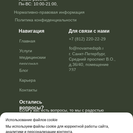
Пн-ВС: 10:00-21:00,
Нормативно-правовая информация
Политика конфиденциальности
Навигация
Для связи с нами
+7 (812) 220-22-29
Главная
info@novamedspb.ru
Услуги
г. Санкт-Петербург,
Медицинский
Средний проспект В.О.,
персонал
д.36/40, помещение
237
Блог
Карьера
Контакты
Остались
вопросы?
Если у вас есть вопросы, то мы с радостью
проконсультируем вас по услугам
и поможем выбрать нужную
Использование файлов cookie
Мы используем файлы cookie для корректной работы сайта,
Оставить заявку
аналитики и персонализации контента.