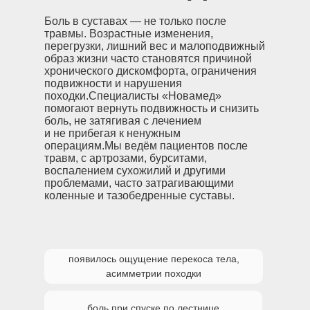
Боль в суставах — не только после
травмы. Возрастные изменения,
перегрузки, лишний вес и малоподвижный
образ жизни часто становятся причиной
хронического дискомфорта, ограничения
подвижности и нарушения
походки.Специалисты «Новамед»
помогают вернуть подвижность и снизить
боль, не затягивая с лечением
и не прибегая к ненужным
операциям.Мы ведём пациентов после
травм, с артрозами, бурситами,
воспалением сухожилий и другими
проблемами, часто затрагивающими
коленные и тазобедренные суставы.
Врач-травматолог поможет вам, если:
появилось ощущение перекоса тела,
асимметрии походки
боль при спуске по лестнице