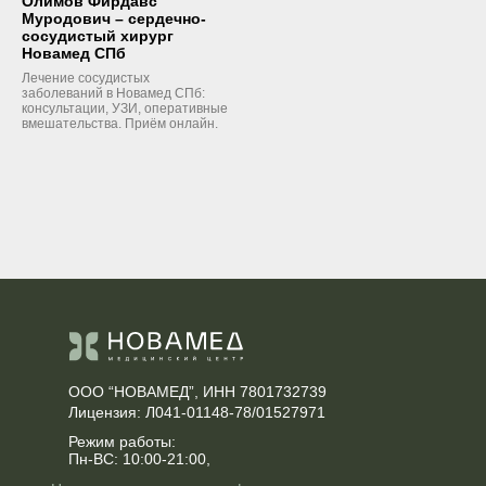
Олимов Фирдавс
Муродович – сердечно-
сосудистый хирург
Новамед СПб
Лечение сосудистых
заболеваний в Новамед СПб:
консультации, УЗИ, оперативные
вмешательства. Приём онлайн.
ООО “НОВАМЕД”, ИНН 7801732739
Лицензия: Л041-01148-78/01527971
Режим работы:
Пн-ВС: 10:00-21:00,