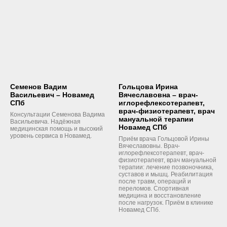
Семенов Вадим
Гольцова Ирина
Васильевич – Новамед
Вячеславовна – врач-
СПб
иглорефлексотерапевт,
врач-физиотерапевт, врач
Консультации Семенова Вадима
мануальной терапии
Васильевича. Надёжная
Новамед СПб
медицинская помощь и высокий
уровень сервиса в Новамед.
Приём врача Гольцовой Ирины
Вячеславовны. Врач-
иглорефлексотерапевт, врач-
физиотерапевт, врач мануальной
терапии: лечение позвоночника,
суставов и мышц. Реабилитация
после травм, операций и
переломов. Спортивная
медицина и восстановление
после нагрузок. Приём в клинике
Новамед СПб.