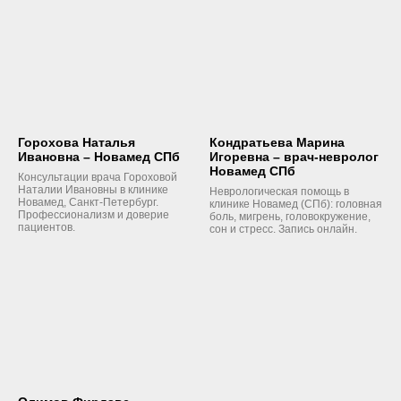
Горохова Наталья
Кондратьева Марина
Ивановна – Новамед СПб
Игоревна – врач-невролог
Новамед СПб
Консультации врача Гороховой
Наталии Ивановны в клинике
Неврологическая помощь в
Новамед, Санкт-Петербург.
клинике Новамед (СПб): головная
Профессионализм и доверие
боль, мигрень, головокружение,
пациентов.
сон и стресс. Запись онлайн.