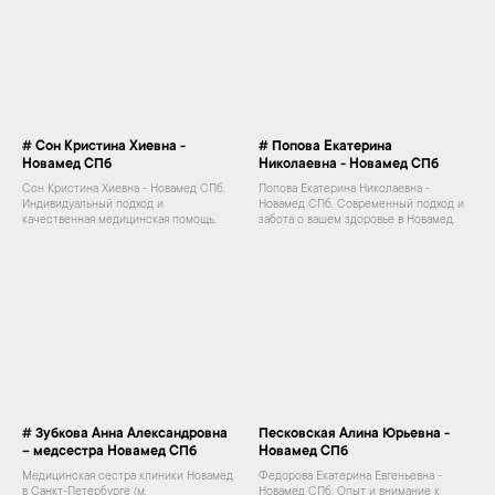
# Сон Кристина Хиевна -
# Попова Екатерина
Новамед СПб
Николаевна - Новамед СПб
Сон Кристина Хиевна - Новамед СПб.
Попова Екатерина Николаевна -
Индивидуальный подход и
Новамед СПб. Современный подход и
качественная медицинская помощь.
забота о вашем здоровье в Новамед.
# Зубкова Анна Александровна
Песковская Алина Юрьевна -
– медсестра Новамед СПб
Новамед СПб
Медицинская сестра клиники Новамед
Федорова Екатерина Евгеньевна -
в Санкт-Петербурге (м.
Новамед СПб. Опыт и внимание к