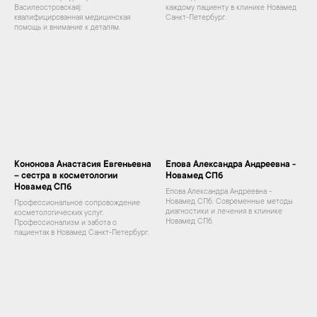
Василеостровская):
каждому пациенту в клинике Новамед
квалифицированная медицинская
Санкт-Петербург.
помощь и внимание к деталям.
Кононова Анастасия Евгеньевна
Епова Александра Андреевна -
– сестра в косметологии
Новамед СПб
Новамед СПб
Епова Александра Андреевна -
Новамед СПб. Современные методы
Профессиональное сопровождение
диагностики и лечения в клинике
косметологических услуг.
Новамед СПб.
Профессионализм и забота о
пациентах в Новамед Санкт-Петербург.